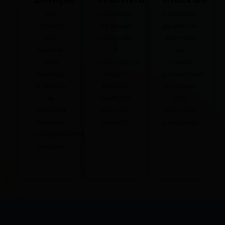
Las
La terapia
La terapia
técnica
de pareja
grupal me
que
nos ayudó
permitió
aprendí
a
ver
para
entendernos
nuevas
manejar
mejor y
perspectivas
el estrés y
resolver
y mejorar
la
conflictos
mis
ansiedad
con más
relaciones
han sido
empatía
personales
increíblemente
afectivas