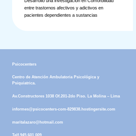
Desarrolló una investigación en Comorbilidad
entre trastornos afectivos y adictivos en
pacientes dependientes a sustancias
Psicocenters
Centro de Atención Ambulatoria Psicológica y
Psiquiatrica.
Av.Constructores 1038 Of.201-2do Piso. La Molina – Lima
informes@psicocenters-com-829838.hostingersite.com
maritalazaro@hotmail.com
Telf.945 601 009