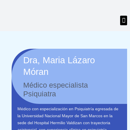
M
Dra, Maria Lázaro
Móran
Médico especialista
Psiquiatra
Médico con especialización en Psiquiatría egresada de
la Universidad Nacional Mayor de San Marcos en la
sede del Hospital Hermilio Valdizan con trayectoria
asistencial, con experiencia clínica en psiquiatría.