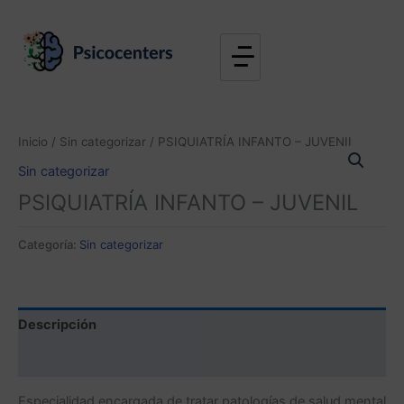
Ir
al
contenido
Inicio
/
Sin categorizar
/ PSIQUIATRÍA INFANTO – JUVENIL
Sin categorizar
PSIQUIATRÍA INFANTO – JUVENIL
Categoría:
Sin categorizar
Descripción
Valoraciones (0)
Especialidad encargada de tratar patologías de salud mental