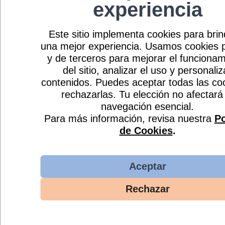
experiencia
Sin categorizar
Sin categorizar
NEUROLOGIA
PSIQUIATRÍA GENERAL
Este sitio implementa cookies para brin
una mejor experiencia. Usamos cookies 
Leer más
Leer más
y de terceros para mejorar el funcionam
del sitio, analizar el uso y personaliz
contenidos. Puedes aceptar todas las co
rechazarlas. Tu elección no afectará 
navegación esencial.
Para más información, revisa nuestra
Po
de Cookies
.
Aceptar
Rechazar
Sin categorizar
PSIQUIATRÍA ADICCIONES