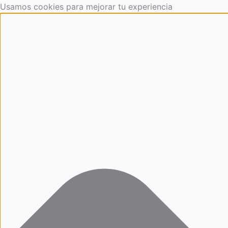
Ir
Preferencias
Cookies
Cookies
Cookies
Usamos cookies para mejorar tu experiencia
al
de
de
estrictamente
contenido
publicidad
funcionalidad
necesarias