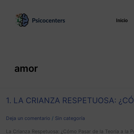
Ir
al
contenido
Inicio
amor
1.
1. LA CRIANZA RESPETUOSA: ¿C
LA
CRIANZA
RESPETUOSA:
Deja un comentario
/
Sin categoría
¿CÓMO
PASAR
La Crianza Respetuosa: ¿Cómo Pasar de la Teoría a la Pr