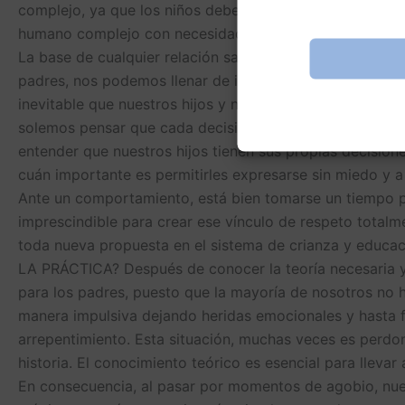
complejo, ya que los niños deben aprender y entender q
humano complejo con necesidades diferentes y ajenas. 
La base de cualquier relación saludable es demostrar, e
padres, nos podemos llenar de ilusiones y expectativas 
inevitable que nuestros hijos y nosotros, como figura
solemos pensar que cada decisión que tomamos por nues
entender que nuestros hijos tienen sus propias decision
cuán importante es permitirles expresarse sin miedo y a 
Ante un comportamiento, está bien tomarse un tiempo pa
imprescindible para crear ese vínculo de respeto total
toda nueva propuesta en el sistema de crianza y educa
LA PRÁCTICA? Después de conocer la teoría necesaria y 
para los padres, puesto que la mayoría de nosotros no h
manera impulsiva dejando heridas emocionales y hasta f
arrepentimiento. Esta situación, muchas veces es perdo
historia. El conocimiento teórico es esencial para lleva
En consecuencia, al pasar por momentos de agobio, nue