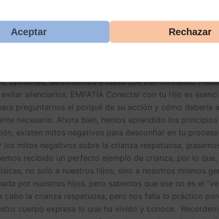
ue su padre y madre son figuras de autoridad, de igual fo
Tenemos que aprender a ser empáticos y comprensivos, po
n cada acción, que amamos a nuestros hijos sin importar lo
Aceptar
Rechazar
de cómo será nuestro bebé, situación injusta para el pequ
s de autoridad, no cumplamos con todas las expectativas 
tros hijos es por su bienestar, del cual es un pensamient
es, opiniones, sentimientos e ideas que irán formando medi
evitar silenciarlos. EMPATÍA Conectar con tu hijo es esenci
ra preguntarnos el porqué de su acción y cómo debería ac
mente necesario. Ahora bien, hemos aprendido los principio
ción, existen mitos negativos para desconfiar en tu pro
los mitos negativos sobre la crianza respetuosa, ¡pasemos
emos recibido un perfecto ejemplo de crianza, por lo que, 
ísicas, no solo a nuestros hijos, sino a nosotros mismos g
nada por nuestros hijos, pero sabemos que ese no es el “ve
r a cabo la crianza respetuosa, pero nos falla lo práctico 
stro cuerpo expresa lo que ha vivido y conoce. Recordemo