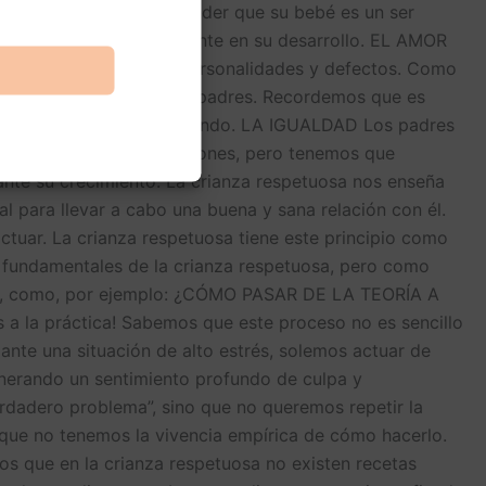
rma, ellos deben comprender que su bebé es un ser
rque cada uno es diferente en su desarrollo. EL AMOR
s errores, diferencias, personalidades y defectos. Como
eño y frustrante para los padres. Recordemos que es
tanto nuestras como del mundo. LA IGUALDAD Los padres
o cierto en muchas ocasiones, pero tenemos que
ante su crecimiento. La crianza respetuosa nos enseña
al para llevar a cabo una buena y sana relación con él.
tuar. La crianza respetuosa tiene este principio como
s fundamentales de la crianza respetuosa, pero como
ceso, como, por ejemplo: ¿CÓMO PASAR DE LA TEORÍA A
 a la práctica! Sabemos que este proceso no es sencillo
ante una situación de alto estrés, solemos actuar de
enerando un sentimiento profundo de culpa y
rdadero problema”, sino que no queremos repetir la
porque no tenemos la vivencia empírica de cómo hacerlo.
s que en la crianza respetuosa no existen recetas