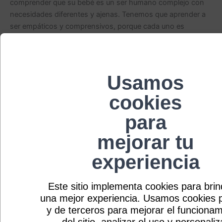
comprender que su bebé es un ser humano complejo con
necesidades diferentes y ajenas. Tenemos que aprender a
ser empáticos y comprensivos, porque cada uno es
diferente en su desarrollo. EL AMOR La base de cualquier
relación saludable es demostrar, en cada acción, que
amamos a nuestros hijos sin importar los errores,
diferencias, personalidades y defectos. Como padres, nos
Usamos
podemos llenar de ilusiones y expectativas de cómo será
cookies
nuestro bebé, situación injusta para el pequeño y frustrante
para los padres. Recordemos que es inevitable que
para
nuestros hijos y nosotros, como figuras de autoridad, no
cumplamos con todas las expectativas tanto nuestras
mejorar tu
como del mundo. LA IGUALDAD Los padres solemos
experiencia
pensar que cada decisión que tomamos por nuestros hijos
es por su bienestar, del cual es un pensamiento cierto en
muchas ocasiones, pero tenemos que entender que
Este sitio implementa cookies para brin
nuestros hijos tienen sus propias decisiones, opiniones,
una mejor experiencia. Usamos cookies 
sentimientos e ideas que irán formando mediante su
y de terceros para mejorar el funcionam
crecimiento. La crianza respetuosa nos enseña cuán
del sitio, analizar el uso y personaliz