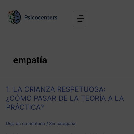
Ir
al
contenido
empatía
1.
1. LA CRIANZA RESPETUOSA:
LA
CRIANZA
¿CÓMO PASAR DE LA TEORÍA A LA
RESPETUOSA:
PRÁCTICA?
¿CÓMO
PASAR
Deja un comentario
/
Sin categoría
DE
LA