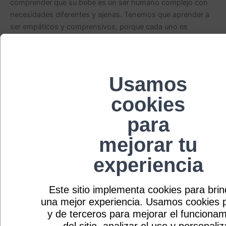
comprender que su bebé es un ser humano complejo con
necesidades diferentes y ajenas. Tenemos que aprender a
ser empáticos y comprensivos, porque cada uno es
diferente en su desarrollo. EL AMOR La base de cualquier
relación saludable es demostrar, en cada acción, que
amamos a nuestros hijos sin importar los errores,
diferencias, personalidades y defectos. Como padres, nos
Usamos
podemos llenar de ilusiones y expectativas de cómo será
cookies
nuestro bebé, situación injusta para el pequeño y frustrante
para los padres. Recordemos que es inevitable que
para
nuestros hijos y nosotros, como figuras de autoridad, no
cumplamos con todas las expectativas tanto nuestras
mejorar tu
como del mundo. LA IGUALDAD Los padres solemos
experiencia
pensar que cada decisión que tomamos por nuestros hijos
es por su bienestar, del cual es un pensamiento cierto en
muchas ocasiones, pero tenemos que entender que
Este sitio implementa cookies para brin
nuestros hijos tienen sus propias decisiones, opiniones,
una mejor experiencia. Usamos cookies 
sentimientos e ideas que irán formando mediante su
y de terceros para mejorar el funcionam
crecimiento. La crianza respetuosa nos enseña cuán
del sitio, analizar el uso y personaliz