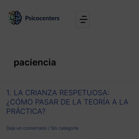
Ir
al
contenido
paciencia
1.
1. LA CRIANZA RESPETUOSA:
LA
CRIANZA
¿CÓMO PASAR DE LA TEORÍA A LA
RESPETUOSA:
PRÁCTICA?
¿CÓMO
PASAR
Deja un comentario
/
Sin categoría
DE
LA